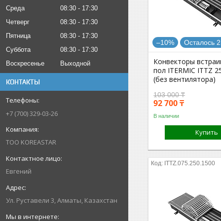
Среда
08:30
17:30
Четверг
08:30
17:30
Пятница
08:30
17:30
–10%
Осталось 2
Суббота
08:30
17:30
Конвекторы встраи
Воскресенье
Выходной
пол ITERMIC ITTZ 2
(без вентилятора)
КОНТАКТЫ
103 000 ₸
92 700 ₸
+7 (700) 329-03-26
В наличии
Купить
ТОО KOREASTAR
ITTZ.075.250.1500
Евгений
Ул. Руставели 3, Алматы, Казахстан