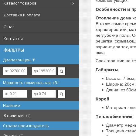
комплектующих.
Каталог товаров
Особенности и п
Доставка и оплата
Отопление дома к
В то же самое врем
О нас
характеристики, ма
неглубокие полы. О
Контакты
решетка, скрывающа
вариант для тех, к
ФИЛЬТРЫ
окна.
Диапазон цен, ₸
Срок гарантии на т
Габариты
Высота: 7.5см,
Мощность номинальная, кВт
Ширина: 20см,
Длина: от 60с
Короб
Наличие
Материал: оци
В наличии
7
Теплообменник
Диаметр медны
Страна производитель
Толщина стено
Россия
7