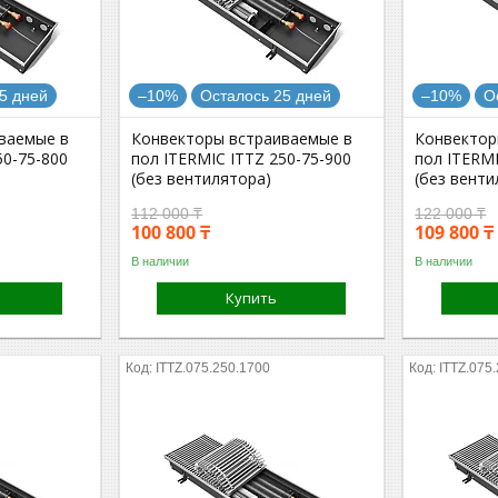
5 дней
–10%
Осталось 25 дней
–10%
О
ваемые в
Конвекторы встраиваемые в
Конвектор
50-75-800
пол ITERMIC ITTZ 250-75-900
пол ITERMI
(без вентилятора)
(без венти
112 000 ₸
122 000 ₸
100 800 ₸
109 800 ₸
В наличии
В наличии
Купить
ITTZ.075.250.1700
ITTZ.075