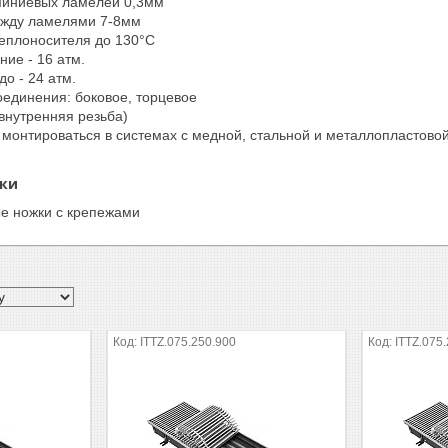
иниевых ламелей 0,3мм
ежду ламелями 7-8мм
еплоносителя до 130°C
ние - 16 атм.
о - 24 атм.
единения: боковое, торцевое
(внутренняя резьба)
 монтироваться в системах с медной, стальной и металлопластовой
вки
е ножки с крепежами
ITTZ.075.250.900
ITTZ.075