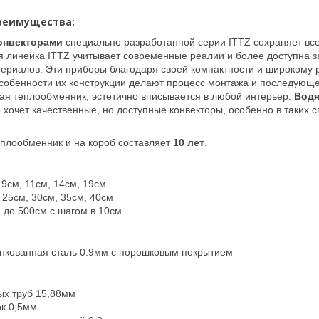
реимущества:
онвекторами
специально разработанной серии ITTZ сохраняет все 
я линейка ITTZ учитывает современные реалии и более доступна з
териалов. Эти приборы благодаря своей компактности и широкому 
собенности их конструкции делают процесс монтажа и последующ
я теплообменник, эстетично вписывается в любой интерьер.
Водя
то хочет качественные, но доступные конвекторы, особенно в таких
еплообменник и на короб составляет
10 лет
.
 9см, 11см, 14см, 19см
 25см, 30см, 35см, 40см
м до 500см с шагом в 10см
нкованная сталь 0.9мм с порошковым покрытием
х труб 15,88мм
к 0,5мм