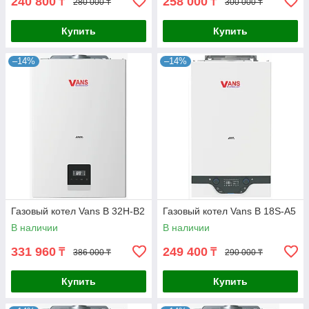
240 800
258 000
₸
₸
280 000 ₸
300 000 ₸
Купить
Купить
–14%
–14%
Газовый котел Vans B 32Н-B2
Газовый котел Vans B 18S-A5
В наличии
В наличии
331 960
249 400
₸
₸
386 000 ₸
290 000 ₸
Купить
Купить