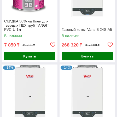
СКИДКА 50% на Клей для
твердых ПВХ труб TANGIT
PVC-U 1кг
Газовый котел Vans B 24S-A5
В наличии
В наличии
7 850
268 320
₸
₸
15 700 ₸
312 000 ₸
Купить
Купить
–14%
–14%