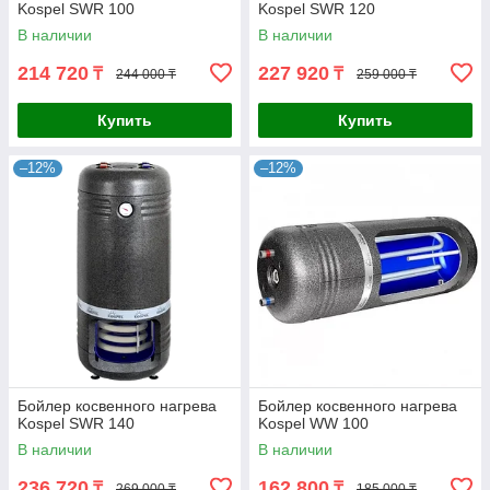
Kospel SWR 100
Kospel SWR 120
В наличии
В наличии
214 720
227 920
₸
₸
244 000 ₸
259 000 ₸
Купить
Купить
–12%
–12%
Бойлер косвенного нагрева
Бойлер косвенного нагрева
Kospel SWR 140
Kospel WW 100
В наличии
В наличии
236 720
162 800
₸
₸
269 000 ₸
185 000 ₸