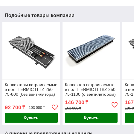
Подобные товары компании
Конвекторы встраиваемые
Конвектор встраиваемые
Конв
в пол ITERMIC ITTZ 250-
в пол ITERMIC ITTBZ 250-
в по
75-800 (без вентилятора)
75-1100 (с вентилятором)
75-1
146 700
167
₸
92 700
₸
103 000 ₸
163 000 ₸
186 0
Купить
Купить
Акционные предложения и новинки