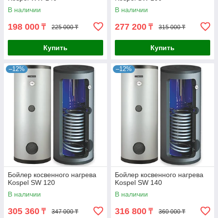
В наличии
В наличии
198 000
277 200
₸
₸
225 000 ₸
315 000 ₸
Купить
Купить
–12%
–12%
Бойлер косвенного нагрева
Бойлер косвенного нагрева
Kospel SW 120
Kospel SW 140
В наличии
В наличии
305 360
316 800
₸
₸
347 000 ₸
360 000 ₸