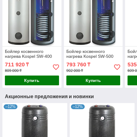
Бойлер косвенного
Бойлер косвенного
Бойл
нагрева Kospel SW-400
нагрева Kospel SW-500
нагр
711 920
793 760
535
₸
₸
809 000 ₸
902 000 ₸
609 0
Купить
Купить
Акционные предложения и новинки
–12%
–12%