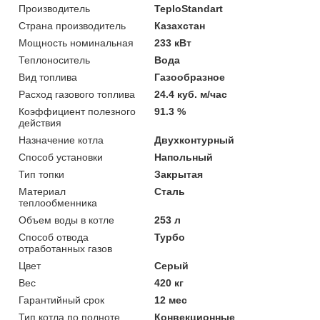
Производитель
TeploStandart
Страна производитель
Казахстан
Мощность номинальная
233 кВт
Теплоноситель
Вода
Вид топлива
Газообразное
Расход газового топлива
24.4 куб. м/час
Коэффициент полезного
91.3 %
действия
Назначение котла
Двухконтурный
Способ установки
Напольный
Тип топки
Закрытая
Материал
Сталь
теплообменника
Объем воды в котле
253 л
Способ отвода
Турбо
отработанных газов
Цвет
Серый
Вес
420 кг
Гарантийный срок
12 мес
Тип котла по полноте
Конвекционные