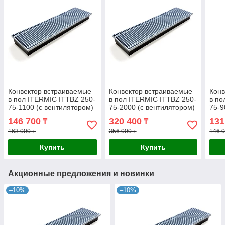
Конвектор встраиваемые
Конвектор встраиваемые
Конв
в пол ITERMIC ITTBZ 250-
в пол ITERMIC ITTBZ 250-
в по
75-1100 (с вентилятором)
75-2000 (с вентилятором)
75-9
146 700
320 400
131
₸
₸
163 000 ₸
356 000 ₸
146 0
Купить
Купить
Акционные предложения и новинки
–10%
–10%