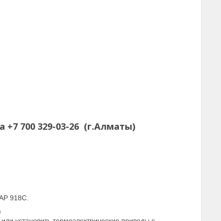
а
+7 700 329-03-26
(г.Алматы)
AP 918C.
)
 или установить термоэлектрические приводы с