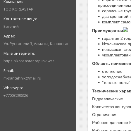
присоединением
ТОО KOREASTAR
сервисные гру
два кронштейн
комплект само
Евгений
Преимущества
гарантия 2 год
Ул. Руставели 3, Алматы, Казахстан
Итальянское п
невысокая сто
укомплектован
https://koreastar.taplink.ws/
Область примене
отопление
холодоснабже
m-santehnik@mail.ru
"теплые полы"
Технические хара
+77003290326
Гидравлические
Количество контуро
Ограничения
Рабочее давление P,
Рабочая температур