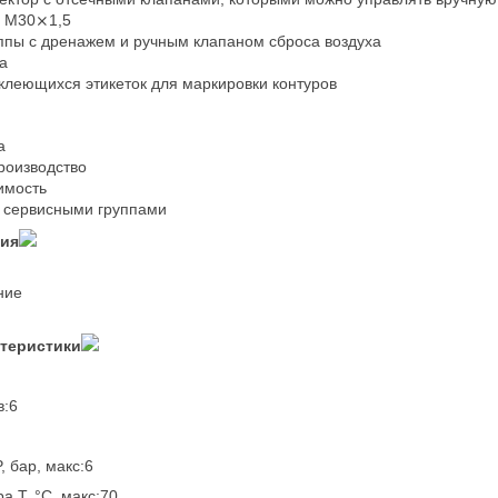
 M30⨯1,5
ппы с дренажем и ручным клапаном сброса воздуха
а
клеющихся этикеток для маркировки контуров
а
роизводство
имость
 сервисными группами
ния
ние
ктеристики
в:6
 бар, макс:6
а T, °C, макс:70