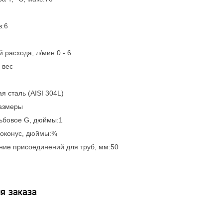
в:6
 расхода, л/мин:0 - 6
 вес
 сталь (AISI 304L)
азмеры
ьбовое G, дюймы:1
оконус, дюймы:¾
ние присоединений для труб, мм:50
я заказа