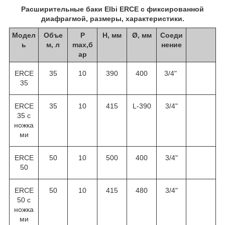
Расширительные баки Elbi ERCE c фиксированной
диафрагмой, размеры, характеристики.
Модел
Объе
Р
H, мм
Ø, мм
Соеди
ь
м, л
max,б
нение
ар
ERCE
35
10
390
400
3/4"
35
ERCE
35
10
415
L-390
3/4"
35 с
ножка
ми
ERCE
50
10
500
400
3/4"
50
ERCE
50
10
415
480
3/4"
50 с
ножка
ми