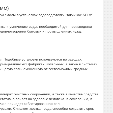
амм)
й смолы в установках водоподготовки, таких как ATLAS
стке и умягчению воды, необходимой для производства
я удовлетворения бытовых и промышленных нужд.
ы. Подобные установки используются на заводах,
рмацевтических фабриках, котельных, а также в системах
 пищевую соль, очищенную от всевозможных вредных
льтрах очистных сооружений, а также в качестве средства
негативно влияет на здоровье человека. К сожалению, в
учае приходит таблетированная соль.
урсами. Слишком жесткая вода способна сократить срок