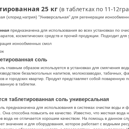
тированная 25 кг
(в таблетках по 11-12гр
ая (хлорид натрия) "Универсальная" для регенерации ионообменно
нная
предназначена для использования во всех установках по очи
аратов, косметических средств и прочей продукции. Подходит дл
ерация ионообменных смол
ок
летированная соль
ль главным образом используется в установках для смягчения вод
водством безалкогольных напитков, молокозаводах, табачных, фа
в и городских квартир. Продукт представляет собой поваренную
ванную в таблетки.
тся таблетированная соль универсальная
ль предназначена для использования в системах очистки воды и фи
. Она способна повысить ее качество. Известно, что жесткая вода 
в вода не отличается хорошим качеством. На помощь в данном сл
ет значение и для оборудования, которое работает с водными рес