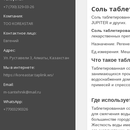
+7 (700) 329-03-26
Соль табле
Соль таблетированн
JUPITER и других.
ТОО KOREASTAR
Соль таблетирова
лекарственных преп
Евгений
Назначение: Реген
Ед.измерения: Меш
Ул. Руставели 3, Алматы, Казахстан
Что такое таб
Таблетированная со
занимающихся произ
https://koreastar.taplink.ws/
водоснабжения домо
примесей и спрессо
m-santehnik@mail.ru
Где используе
Таблетированная со
+77003290326
для смягчения воды
большинстве городо
Жесткость воды име