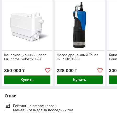
Канализационный насос
Насос дренажный Tallas
Кан
Grundfos Sololift2 C-3
D-ESUB 1200
Grun
350 000
228 000
300
₸
₸
Купить
Купить
О нас
Рейтинг не сформирован
Менее 5 отзывов за последний год