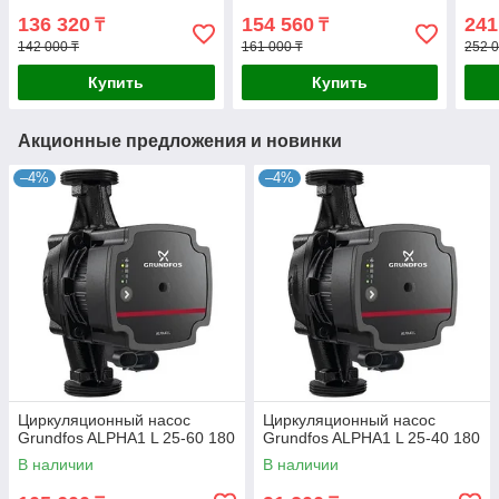
136 320
154 560
241
₸
₸
142 000 ₸
161 000 ₸
252 0
Купить
Купить
Акционные предложения и новинки
–4%
–4%
Циркуляционный насос
Циркуляционный насос
Grundfos ALPHA1 L 25-60 180
Grundfos ALPHA1 L 25-40 180
В наличии
В наличии