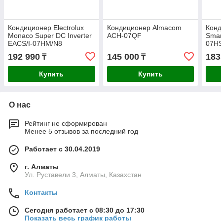
Кондиционер Electrolux
Кондиционер Almacom
Конд
Monaco Super DC Inverter
ACH-07QF
Smar
EACS/I-07HM/N8
07HS
кв.м
192 990
145 000
183
₸
₸
Купить
Купить
О нас
Рейтинг не сформирован
Менее 5 отзывов за последний год
Работает с 30.04.2019
г. Алматы
Ул. Руставели 3, Алматы, Казахстан
Контакты
Сегодня работает с 08:30 до 17:30
Показать весь график работы