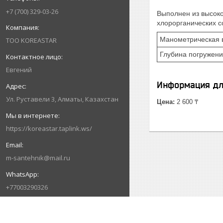
+7 (700) 329-03-26
Выполнен из высоко
хлорорганических с
Манометрическая 
ТОО KOREASTAR
Глубина погружени
Евгений
Информация дл
Ул. Руставели 3, Алматы, Казахстан
Цена:
2 600 ₸
https://koreastar.taplink.ws/
m-santehnik@mail.ru
+77003290326