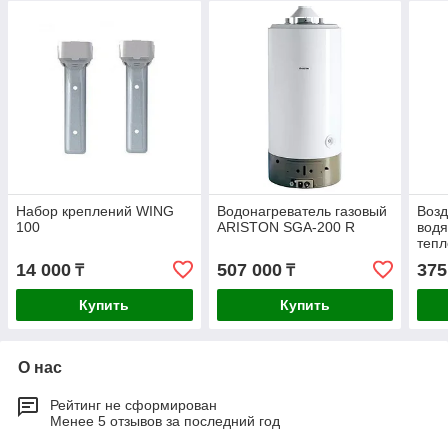
Набор креплений WING
Водонагреватель газовый
Возд
100
ARISTON SGA-200 R
вод
теп
WIN
14 000
507 000
375
₸
₸
Купить
Купить
О нас
Рейтинг не сформирован
Менее 5 отзывов за последний год