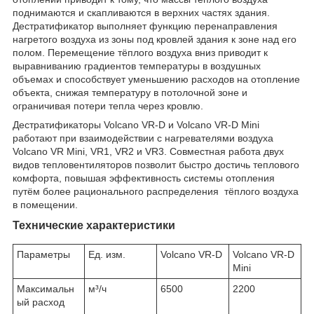
поднимаются и скапливаются в верхних частях здания.
Дестратификатор выполняет функцию перенаправления
нагретого воздуха из зоны под кровлей здания к зоне над его
полом. Перемещение тёплого воздуха вниз приводит к
выравниванию градиентов температуры в воздушных
объемах и способствует уменьшению расходов на отопление
объекта, снижая температуру в потолочной зоне и
ограничивая потери тепла через кровлю.
Дестратификаторы Volcano VR-D и Volcano VR-D Mini
работают при взаимодействии с нагревателями воздуха
Volcano VR Mini, VR1, VR2 и VR3. Совместная работа двух
видов тепловентиляторов позволит быстро достичь теплового
комфорта, повышая эффективность системы отопления
путём более рационального распределения тёплого воздуха
в помещении.
Технические характеристики
Параметры
Ед. изм.
Volcano VR-D
Volcano VR-D
Mini
Максимальн
м³/ч
6500
2200
ый расход