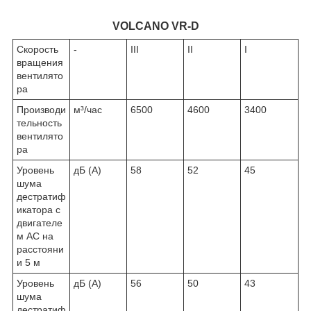
VOLCANO VR-D
Скорость
-
III
II
I
вращения
вентилято
ра
Производи
м³/час
6500
4600
3400
тельность
вентилято
ра
Уровень
дБ (А)
58
52
45
шума
дестратиф
икатора с
двигателе
м AC на
расстояни
и 5 м
Уровень
дБ (А)
56
50
43
шума
дестратиф