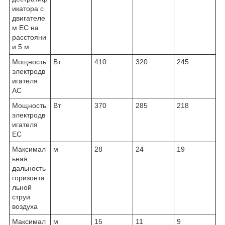
икатора с
двигателе
м EC на
расстояни
и 5 м
Мощность
Вт
410
320
245
электродв
игателя
AC
Мощность
Вт
370
285
218
электродв
игателя
EC
Максимал
м
28
24
19
ьная
дальность
горизонта
льной
струи
воздуха
Максимал
м
15
11
9