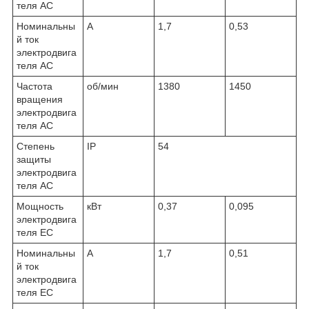
теля AC
Номинальны
A
1,7
0,53
й ток
электродвига
теля AC
Частота
об/мин
1380
1450
вращения
электродвига
теля AC
Степень
IP
54
защиты
электродвига
теля AC
Мощность
кВт
0,37
0,095
электродвига
теля EC
Номинальны
A
1,7
0,51
й ток
электродвига
теля EC