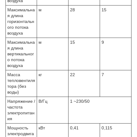
воздуха
Максимальна
м
28
15
я длина
горизонтальн
ого потока
воздуха
Максимальна
м
15
9
я длина
вертикальног
о потока
воздуха
Масса
кг
22
7
тепловентиля
тора (без
воды)
Напряжение /
В/Гц
1 ~230/50
частота
электропитан
ия
Мощность
кВт
0,41
0,115
электродвига