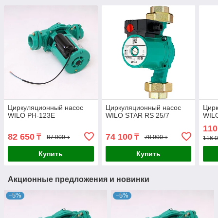
Циркуляционный насос
Циркуляционный насос
Цир
WILO PH-123E
WILO STAR RS 25/7
WIL
110
82 650
74 100
₸
₸
87 000 ₸
78 000 ₸
116 0
Купить
Купить
Акционные предложения и новинки
–5%
–5%