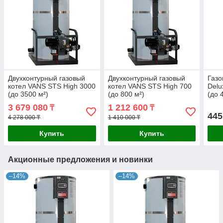
Двухконтурный газовый
Двухконтурный газовый
Газо
котел VANS STS High 3000
котел VANS STS High 700
Delu
(до 3500 м²)
(до 800 м²)
(до 
3 679 080
1 212 600
₸
₸
445
4 278 000 ₸
1 410 000 ₸
Купить
Купить
Акционные предложения и новинки
–14%
–14%