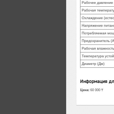
Рабочее давление
Рабочая температу
Охлаждение (естес
Напряжение питани
Потребляемая мощ
Предохранитель (А
Рабочая влажность
Температура устой
Диаметр (Дм)
Информация дл
Цена:
60 000 ₸