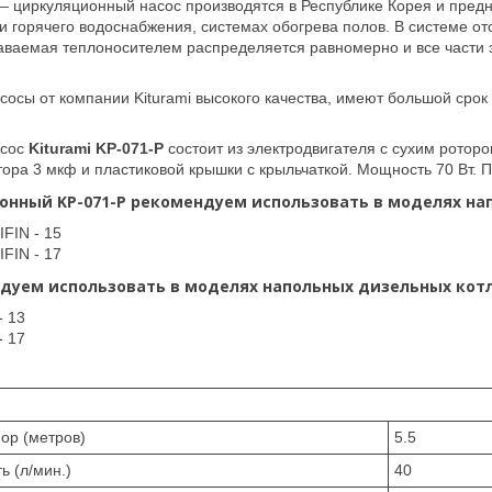
 циркуляционный насос производятся в Республике Корея и предн
и горячего водоснабжения, системах обогрева полов. В системе о
ваемая теплоносителем распределяется равномерно и все части з
осы от компании Kiturami высокого качества, имеют большой срок
асос
Kiturami KP-071-P
состоит из электродвигателя с сухим ротор
тора 3 мкф и пластиковой крышки с крыльчаткой. Мощность 70 Вт. П
онный KP-071-P рекомендуем использовать в моделях нап
IFIN - 15
IFIN - 17
ндуем использовать в моделях напольных дизельных котл
- 13
- 17
ор (метров)
5.5
ь (л/мин.)
40