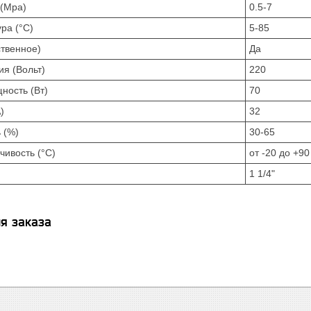
 (Mpa)
0.5-7
ра (°С)
5-85
твенное)
Да
я (Вольт)
220
ность (Вт)
70
)
32
 (%)
30-65
чивость (°С)
от -20 до +90
1 1/4"
я заказа