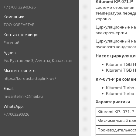
Kiturami KP-071-P
—
+7 (700) 329-03-26
системе отопления 
температура переда
хорошо.
ТОО KOREASTAR
Циркуляционные нас
электроэнергии.
Циркуляционный н
Евгений
пускового конденса
Насос циркуляци
Ул. Руставели 3, Алматы, Казахстан
Kiturami TGB H
Kiturami TGB H
https://koreastar.taplink.ws/
KP-071-P рекоме
Kiturami Turbo 
Kiturami Turbo 
m-santehnik@mail.ru
Характеристики
Kiturami KP- 071-P
+77003290326
Максимальный нап
Производительност