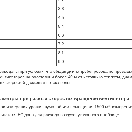
3,6
4,5
5,4
6,3
7,2
8,1
9,0
риведены при условии, что общая длина трубопровода не превышает
нтиляторов на расстоянии более 40 м от источника теплоты, диа
ких скоростей движения потока воды.
раметры при разных скоростях вращения вентилятора
ри измерении уровня шума: объем помещения 1500 м³, измерение
игателя EC дана для расхода воздуха, указанного в таблице.