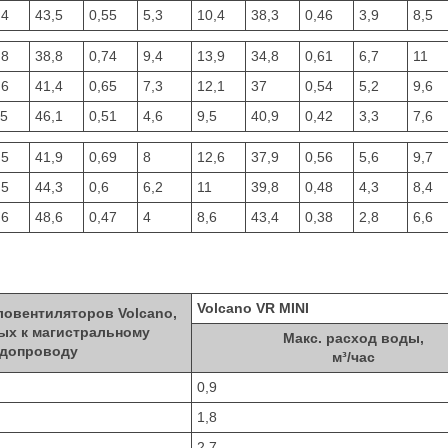
,4
43,5
0,55
5,3
10,4
38,3
0,46
3,9
8,5
,8
38,8
0,74
9,4
13,9
34,8
0,61
6,7
11
,6
41,4
0,65
7,3
12,1
37
0,54
5,2
9,6
,5
46,1
0,51
4,6
9,5
40,9
0,42
3,3
7,6
,5
41,9
0,69
8
12,6
37,9
0,56
5,6
9,7
,5
44,3
0,6
6,2
11
39,8
0,48
4,3
8,4
,6
48,6
0,47
4
8,6
43,4
0,38
2,8
6,6
Volcano VR MINI
ловентиляторов Volcano,
ых к магистральному
Макс. расход воды,
допроводу
м³/час
0,9
1,8
2,7