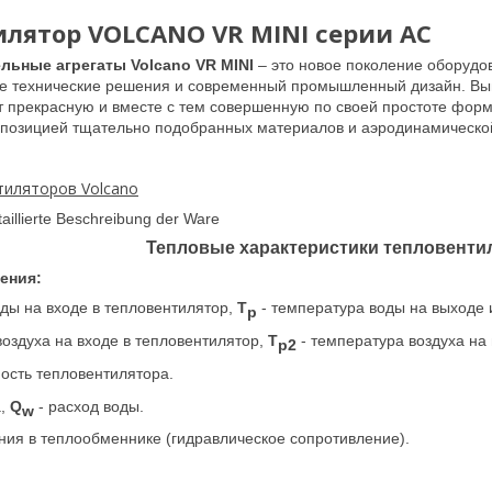
лятор VOLCANO VR MINI серии AC
льные агрегаты Volcano VR MINI
– это новое поколение оборуд
е технические решения и современный промышленный дизайн. Выв
 прекрасную и вместе с тем совершенную по своей простоте форм
мпозицией тщательно подобранных материалов и аэродинамическ
тиляторов Volcano
Тепловые характеристики тепловенти
ения:
ды на входе в тепловентилятор,
T
- температура воды на выходе 
p
воздуха на входе в тепловентилятор,
T
- температура воздуха на
p2
ость тепловентилятора.
а,
Q
- расход воды.
w
ния в теплообменнике (гидравлическое сопротивление).