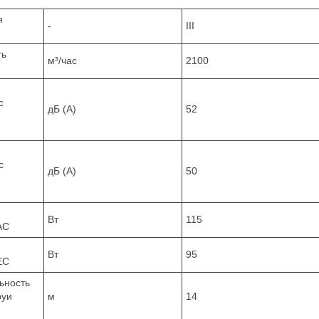
я
-
III
ть
м³/час
2100
с
дБ (А)
52
с
дБ (А)
50
Вт
115
AC
Вт
95
EC
ьность
руи
м
14