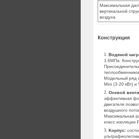
Максимальная дал
вертикальной стру
воздуха
Конструкция
Водяной нагр
1.6МПа. Констру
Присоединительн
теплообменников
Модельный ряд о
Mini (3-20 кВт) и
Осевой венти
эффективная фор
двигателя позво
воздушного пото
Максимальная ра
класс изоляции F
Корпус:
состо
ультрафиолетовы