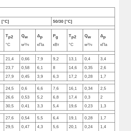
 [°C]
50/30 [°C]
T
Q
Δ
P
T
Q
Δ
p2
w
p
g
p2
w
p
°C
м³/ч
кПа
кВт
°C
м³/ч
кПа
21,4
0,66
7,9
9,2
13,1
0,4
3,4
23,7
0,58
6,1
8
14,6
0,35
2,6
27,9
0,45
3,9
6,3
17,2
0,28
1,7
24,5
0,6
6,6
7,6
16,1
0,34
2,5
26,6
0,53
5,2
6,8
17,4
0,3
2
30,5
0,41
3,3
5,4
19,6
0,23
1,3
27,6
0,54
5,5
6,4
19,1
0,28
1,7
29,5
0,47
4,3
5,6
20,1
0,24
1,4