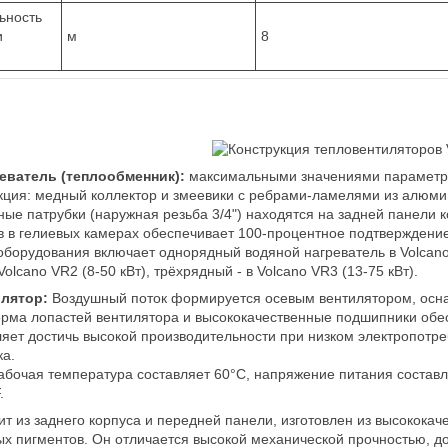
ьность
и
м
8
еватель (теплообменник):
максимальными значениями параметро
кция: медный коллектор и змеевики с ребрами-ламелями из алюм
ые патрубки (наружная резьба 3/4") находятся на задней панели к
 в гелиевых камерах обеспечивает 100-процентное подтверждение
борудования включает однорядный водяной нагреватель в Volcano 
 Volcano VR2 (8-50 кВт), трёхрядный - в Volcano VR3 (13-75 кВт).
лятор:
Воздушный поток формируется осевым вентилятором, осн
ма лопастей вентилятора и высококачественные подшипники обе
ляет достичь высокой производительности при низком электропотр
ка.
бочая температура составляет 60°C, напряжение питания составляе
.
ит из заднего корпуса и передней панели, изготовлен из высококач
х пигментов. Он отличается высокой механической прочностью, до