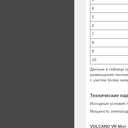
4
5
6
7
8
9
10
Данные в таблице п
размещении теплове
с учетом более низ
Технические па
Исходные условия п
Мощность электродв
VOLCANO VR Mini