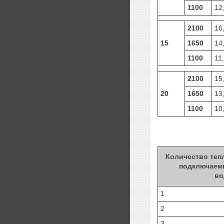
1100
12
2100
16
15
1650
14
1100
11
2100
15
20
1650
13
1100
10
Количество теп
подключаем
во
1
2
3