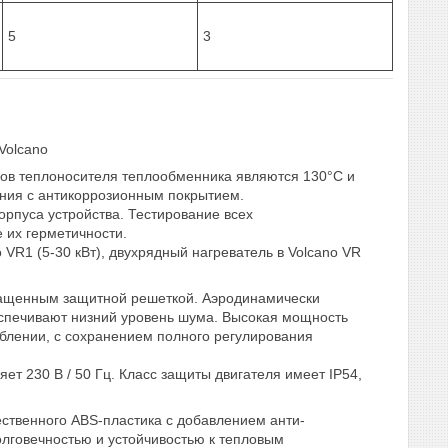
5
3
в теплоносителя теплообменника являются 130°C и
иния с антикоррозионным покрытием.
орпуса устройства. Тестирование всех
 их герметичности.
VR1 (5-30 кВт), двухрядный нагреватель в Volcano VR
ащенным защитной решеткой. Аэродинамически
спечивают низний уровень шума. Высокая мощность
еблении, с сохранением полного регулирования
т 230 В / 50 Гц. Класс защиты двигателя имеет IP54,
ественного ABS-пластика с добавлением анти-
лговечностью и устойчивостью к тепловым