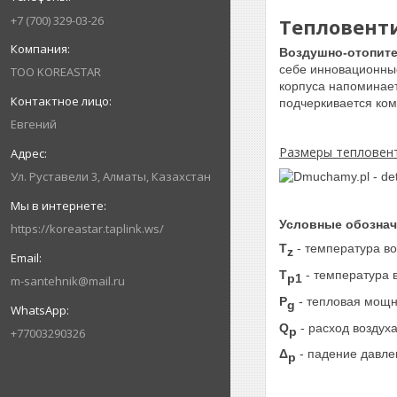
+7 (700) 329-03-26
Тепловенти
Воздушно-отопите
себе инновационны
ТОО KOREASTAR
корпуса напоминает
подчеркивается ко
Евгений
Размеры тепловен
Ул. Руставели 3, Алматы, Казахстан
Условные обознач
https://koreastar.taplink.ws/
T
- температура во
z
T
- температура 
p1
m-santehnik@mail.ru
P
- тепловая мощн
g
Q
- расход воздух
p
+77003290326
Δ
- падение давле
p