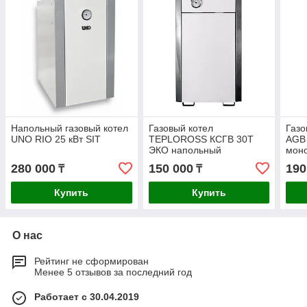
Напольный газовый котел
Газовый котел
Газо
UNO RIO 25 кВт SIT
TEPLOROSS КСГВ 30Т
AGB
ЭКО напольный
мон
280 000
150 000
190
₸
₸
Купить
Купить
О нас
Рейтинг не сформирован
Менее 5 отзывов за последний год
Работает с 30.04.2019