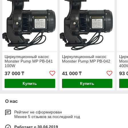
Циркуляционный насос
Циркуляционный насос
Цир
Monster Pump MP PB-041
Monster Pump MP PB-042
Mons
100W
400
37 000
41 000
93 
₸
₸
Купить
Купить
О нас
Рейтинг не сформирован
Менее 5 отзывов за последний год
Работает с 30.04.2019