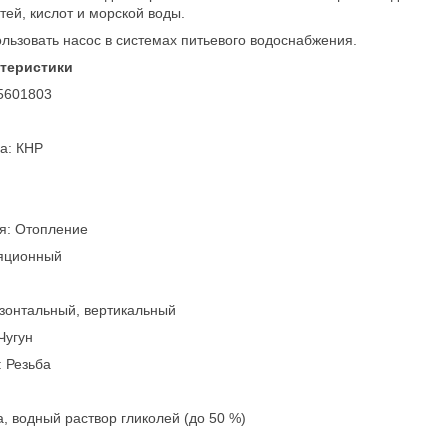
тей, кислот и морской воды.
льзовать насос в системах питьевого водоснабжения.
ктеристики
5601803
а: КНР
я: Отопление
ляционный
й
изонтальный, вертикальный
Чугун
 Резьба
а, водный раствор гликолей (до 50 %)