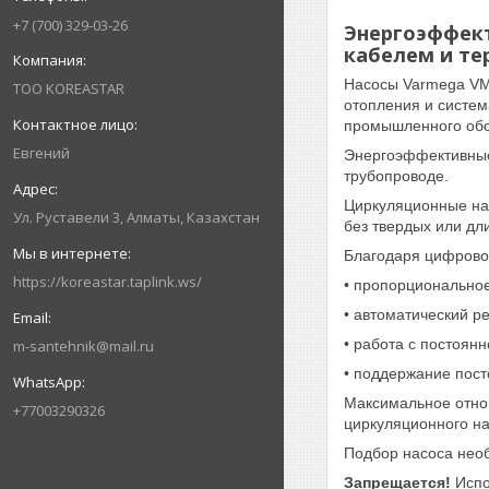
+7 (700) 329-03-26
Энергоэффект
кабелем и те
Насосы Varmega VM
ТОО KOREASTAR
отопления и систем
промышленного обор
Евгений
Энергоэффективные
трубопроводе.
Циркуляционные на
Ул. Руставели 3, Алматы, Казахстан
без твердых или дл
Благодаря цифрово
https://koreastar.taplink.ws/
• пропорциональное
• автоматический р
• работа с постоян
m-santehnik@mail.ru
• поддержание пост
Максимальное отнош
+77003290326
циркуляционного на
Подбор насоса необ
Запрещается!
Испо