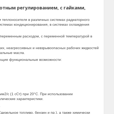
отным регулированием, с гайками,
 теплоносителя в различных системах радиаторного
системах кондиционирования, в системах охлаждения
 переменным расходом, с переменной температурой в
их, неагрессивных и невзрывоопасных рабочих жидкостей
ральные масла.
ющие функциональные возможности:
мм2/с (1 сСт) при 20°С. При использовании
лические характеристики.
.
изельное топливо, бензин и пр.), а также химически