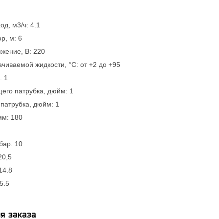
д, м3/ч: 4.1
р, м: 6
жение, В: 220
чиваемой жидкости, °С: от +2 до +95
: 1
его патрубка, дюйм: 1
патрубка, дюйм: 1
мм: 180
бар: 10
20,5
14.8
5.5
я заказа