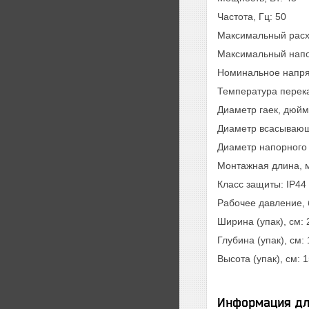
Частота, Гц: 50
Максимальный расхо
Максимальный напо
Номинальное напря
Температура перека
Диаметр гаек, дюйм
Диаметр всасывающ
Диаметр напорного 
Монтажная длина, 
Класс защиты: IP44
Рабочее давление, 
Ширина (упак), см: 
Глубина (упак), см: 
Высота (упак), см: 1
Информация дл