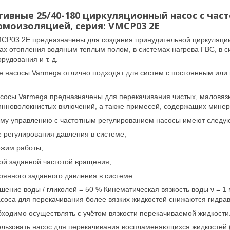
ивные 25/40-180 циркуляционный насос с част
рмоизоляцией, серия: VMCP03 2E
CP03 2E предназначены для создания принудительной циркуляции
ах отопления водяным теплым полом, в системах нагрева ГВС, в 
удования и т. д.
 насосы Varmega отлично подходят для систем с постоянным или
сосы Varmega предназначены для перекачивания чистых, маловязк
инноволокнистых включений, а также примесей, содержащих мине
му управлению с частотным регулированием насосы имеют следу
 регулирования давления в системе;
ежим работы;
ной заданной частотой вращения;
оянного заданного давления в системе.
ение воды / гликолей = 50 % Кинематическая вязкость воды ν = 1 
соса для перекачивания более вязких жидкостей снижаются гидрав
ходимо осуществлять с учётом вязкости перекачиваемой жидкости
льзовать насос для перекачивания воспламеняющихся жидкостей (д