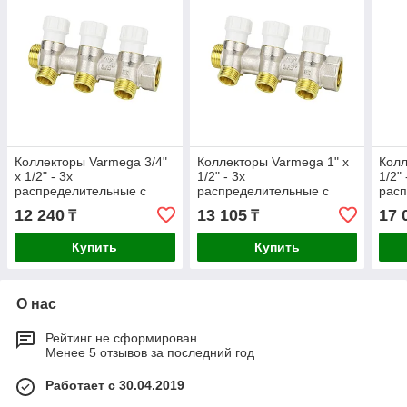
Коллекторы Varmega 3/4"
Коллекторы Varmega 1" х
Колл
х 1/2" - 3х
1/2" - 3х
1/2" 
распределительные с
распределительные с
расп
запорными клапанами
запорными клапанами
зап
12 240
13 105
17 
₸
₸
Купить
Купить
О нас
Рейтинг не сформирован
Менее 5 отзывов за последний год
Работает с 30.04.2019