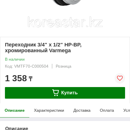
Переходник 3/4" х 1/2" НР-ВР,
хромированный Varmega
В наличии
Код: VMTF70-C000504
Розница
1 358
₸
Купить
Описание
Характеристики
Доставка
Оплата
Усл
Описание