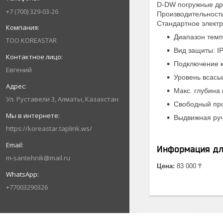
D-DW погружные др
+7 (700) 329-03-26
Производительность 
Стандартное электр
Диапазон темп
ТОО KOREASTAR
Вид защиты: I
Подключение к
Евгений
Уровень всасы
Макс. глубина 
Ул. Руставели 3, Алматы, Казахстан
Свободный про
Выдвижная руч
https://koreastar.taplink.ws/
Информация дл
m-santehnik@mail.ru
Цена:
83 000 ₸
+77003290326