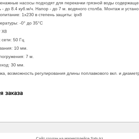
енажные насосы подходят для перекачки грязной воды содержаще
- до 8.4 куб.м/ч. Напор - до 7 м. водяного столба. Монтаж и уста
опитание: 1х230 в степень защиты: ipx8
ературы: -0° до 35°C
P Х8
 сети: 50 Гц
вания: 10 мм.
погружения: 7 м.
ход: 30 мм.
ка, возможность регулирования длины поплавкового вкл. и диамет
я заказа
Сайт создан на маркетплейсе
Satu.kz