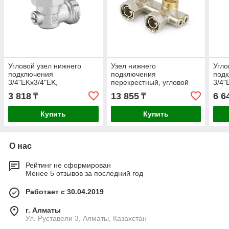
Угловой узел нижнего
Узел нижнего
Угло
подключения
подключения
под
3/4"EKх3/4"EK,
перекрестный, угловой
3/4"
одинарный, для
3/4"EKх3/4"EK, Varmega
двух
3 818
13 855
6 6
₸
₸
двухтрубных систем
Var
Varmega
Купить
Купить
О нас
Рейтинг не сформирован
Менее 5 отзывов за последний год
Работает с 30.04.2019
г. Алматы
Ул. Руставели 3, Алматы, Казахстан