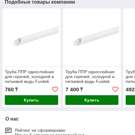
Подобные товары компании
Труба ППР однослойная
Труба ППР однослойная
Тру
для горячей, холодной и
для горячей, холодной и
для 
питьевой воды Fusitek
питьевой воды Fusitek
пить
25х4.2
75х12.5
20х3
760
7 400
492
₸
₸
Купить
Купить
О нас
Рейтинг не сформирован