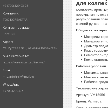
для колле
+7 (700) 329-03-26
Комплекты прямых/
перекрытия потока 
регулирования поток
ТОО KOREASTAR
с синей ручкой – н
Общие характерис
Евгений
Материал корп
Материал упл
Диаметр подклю
Ул. Руставели 3, Алматы, Казахстан
Класс гермети
Ремонтопригод
Комплектность
https://koreastar.taplink.ws/
Рабочие условия
Максимальная 
m-santehnik@mail.ru
Максимальное 
Рабочая среда
Технические хара
+77003290326
Артикул: VM15956
Бренд: Varmega
Страна производств