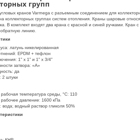
кторных групп
угловых кранов Varmega с разъемным соединением для коллекторн
на коллекторных группах систем отопления. Краны шаровые относя
а. В комплект входят два крана с красной и синей ручками. Кран с
а обратную линию.
тики
уса: латунь никелированная
отнений: EPDM + тефлон
чения: 1" х 1" и 1" х 3/4"
чности затвора: «А»
ность: да
: 2 штуки
рабочая температура среды, °С: 110
рабочее давление: 1600 кПа
: вода; водный раствор гликоля 50%
ктеристики
а: КНР