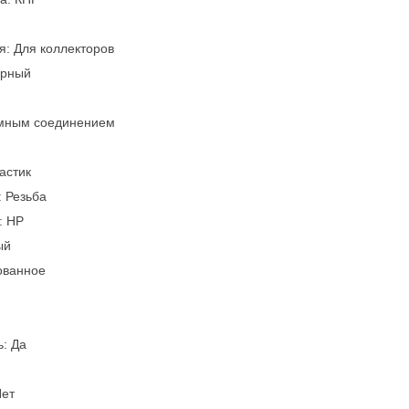
: Для коллекторов
орный
емным соединением
астик
 Резьба
: НР
ый
ованное
: Да
Нет