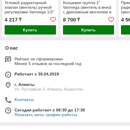
Угловой радиаторный
Концевая группа 1"
Пря
клапан (вентиль) ручной
Varmega (винтель в вниз)
ради
регулировки Varmega 1/2"
с дренажным вентилем и
(вен
автоматическим
4 217
8 700
4 5
₸
₸
воздухоотводчиком
Купить
Купить
О нас
Рейтинг не сформирован
Менее 5 отзывов за последний год
Работает с 30.04.2019
г. Алматы
Ул. Руставели 3, Алматы, Казахстан
Контакты
Сегодня работает с 08:30 до 17:30
Показать весь график работы