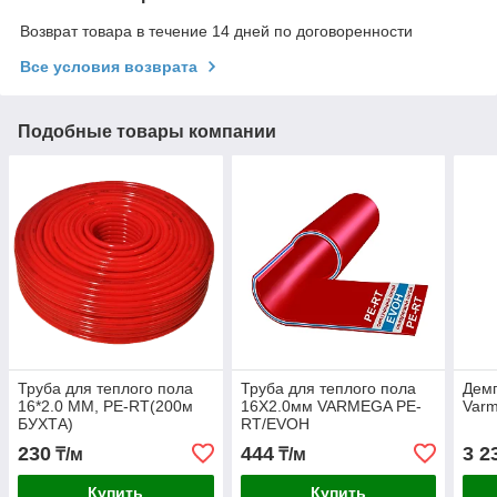
Возврат товара в течение 14 дней по договоренности
Все условия возврата
Подобные товары компании
Труба для теплого пола
Труба для теплого пола
Дем
16*2.0 ММ, PE-RT(200м
16X2.0мм VARMEGA PE-
Var
БУХТА)
RT/EVOH
МНОГОСЛОЙНАЯ
230
444
3 2
₸/м
₸/м
Купить
Купить