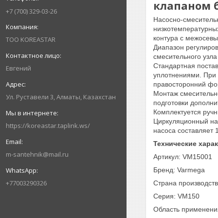
клапаном
б
+7 (700) 329-03-26
Насосно-смеситель
низкотемпературных
контура с межосевы
ТОО KOREASTAR
Диапазон регулиров
смесительного узла 
Стандартная постав
Евгений
уплотнениями. При 
правосторонний фо
Монтаж смесительно
Ул. Руставели 3, Алматы, Казахстан
подготовки дополни
Комплектуется руч
Циркуляционный нас
https://koreastar.taplink.ws/
насоса составляет 
Технические хара
m-santehnik@mail.ru
Артикул: VM15001
Бренд: Varmega
+77003290326
Страна производств
Серия: VM150
Область применени