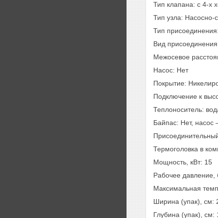
Тип клапана: с 4-
Тип узла: Насосно-
Тип присоединения:
Вид присоединения
Межосевое расстоя
Насос: Нет
Покрытие: Никелир
Подключение к высо
Теплоноситель: вод
Байпас: Нет, насос 
Присоединительный
Термоголовка в ком
Мощность, кВт: 15
Рабочее давление, 
Максимальная темпе
Ширина (упак), см: 
Глубина (упак), см: 