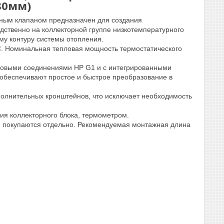
180мм)
ным клапаном предназначен для создания
дственно на коллекторной группе низкотемпературного
му контуру системы отопления.
°C. Номинальная тепловая мощность термостатического
ьбовыми соединениями НР G1 и с интегрированными
обеспечивают простое и быстрое преобразование в
ополнительных кронштейнов, что исключает необходимость
я коллекторного блока, термометром.
 и покупаются отдельно. Рекомендуемая монтажная длина