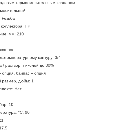
х ходовым термосмесительным клапаном
смесительный
 Резьба
 коллектора: НР
ние, мм: 210
ованное
котемпературному контуру: 3/4
а / раствор гликолей до 30%
– опция, байпас – опция
 размер, дюйм: 1
плекте: Нет
бар: 10
ратура, °С: 90
21
17.5