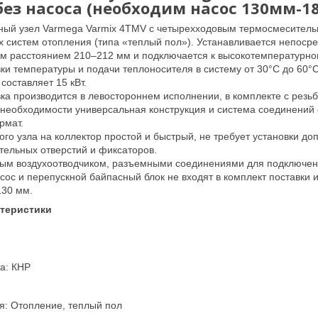
ез насоса (необходим насос 130мм-
ный узел Varmega Varmix 4TMV с четырехходовым термосмеситель
 систем отопления (типа «теплый пол»). Устанавливается непосре
м расстоянием 210–212 мм и подключается к высокотемпературно
ки температуры и подачи теплоносителя в систему от 30°C до 60
составляет 15 кВт.
ка производится в левостороннем исполнении, в комплекте с рез
необходимости универсальная конструкция и система соединений 
рмат.
го узла на коллектор простой и быстрый, не требует установки д
тельных отверстий и фиксаторов.
ным воздухоотводчиком, разъемными соединениями для подключени
ос и перепускной байпасный блок не входят в комплект поставки
130 мм.
ктеристики
а: КНР
я: Отопление, теплый пол