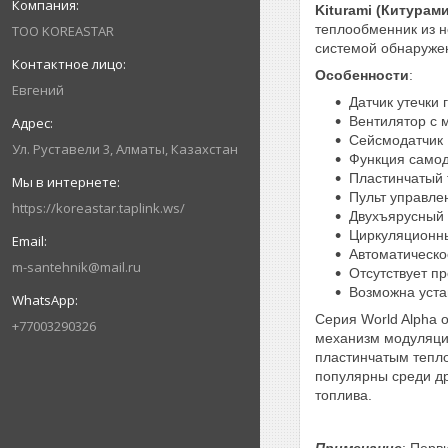
Kiturami
(Китурами
теплообменник из н
ТОО KOREASTAR
системой обнаружен
Особенности
:
Евгений
Датчик утечки 
Вентилятор с 
Сейсмодатчик
Ул. Руставели 3, Алматы, Казахстан
Функция самод
Пластинчатый
Пульт управле
https://koreastar.taplink.ws/
Двухъярусный
Циркуляционн
Автоматическо
m-santehnik@mail.ru
Отсутствует п
Возможна уста
Серия World Alpha 
+77003290326
механизм модуляции
пластинчатым тепло
популярны среди др
топлива.