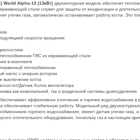
)
World
Alpha
-13 (13кВт)
двухконтурная модель обеспечит тепло
ержавеющей стали служит для защиты от конденсации и длительн
ия утечки газа, автоматически останавливает работу котла. Это п
газа
модуляцией скорости вращения
иагностики
 теплообменник ГВС из нержавеющей стали
ния в комплекте
 первичный теплообменник
ый насос с мокрым ротором
е выключение котла
рессостат/Датчик Холла вентилятора
новка как коаксиальной, так и раздельной системы дымоудаления
обеспечивает эффективное отопление и горячее водоснабжение в 
 обеспечивает стабильную работу. Модельный ряд двухконтурных 
обменником горячего водоснабжения, имеют датчик утечки газа, а
угого отопительного оборудования, поскольку газ в настоящее 