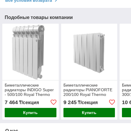
Все условия возврата
Подобные товары компании
Биметаллические
Биметаллические
Бим
радиаторы INDIGO Super
радиаторы PIANOFORTE
рад
- 500/100 Royal Thermo
200/100 Royal Thermo
300/
белый
сер
7 464
9 245
10 
₸/секция
₸/секция
Купить
Купить
О нас