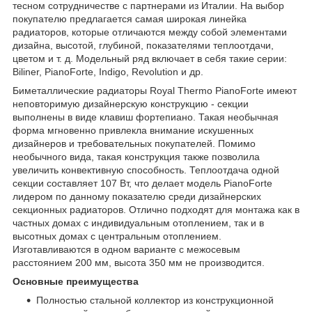
тесном сотрудничестве с партнерами из Италии. На выбор
покупателю предлагается самая широкая линейка
радиаторов, которые отличаются между собой элементами
дизайна, высотой, глубиной, показателями теплоотдачи,
цветом и т. д. Модельный ряд включает в себя такие серии:
Biliner, PianoForte, Indigo, Revolution и др.
Биметаллические радиаторы Royal Thermo PianoForte имеют
неповторимую дизайнерскую конструкцию - секции
выполнены в виде клавиш фортепиано. Такая необычная
форма мгновенно привлекла внимание искушенных
дизайнеров и требовательных покупателей. Помимо
необычного вида, такая конструкция также позволила
увеличить конвективную способность. Теплоотдача одной
секции составляет 107 Вт, что делает модель PianoForte
лидером по данному показателю среди дизайнерских
секционных радиаторов. Отлично подходят для монтажа как в
частных домах с индивидуальным отоплением, так и в
высотных домах с центральным отоплением.
Изготавливаются в одном варианте с межосевым
расстоянием 200 мм, высота 350 мм не производится.
Основные преимущества
Полностью стальной коллектор из конструкционной