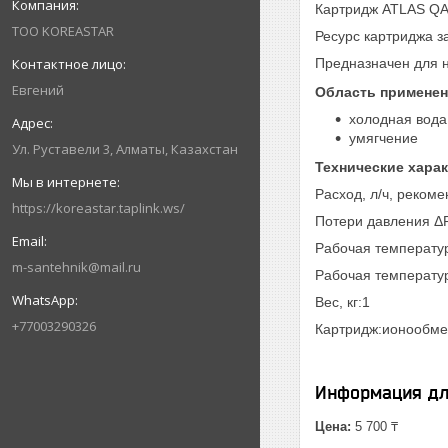
Картридж ATLAS QA
ТОО KOREASTAR
Ресурс картриджа за
Предназначен для 
Евгений
Область примене
холодная вода
умягчение
Ул. Руставели 3, Алматы, Казахстан
Технические хара
Расход, л/ч, реком
https://koreastar.taplink.ws/
Потери давления ΔP
Рабочая температур
m-santehnik@mail.ru
Рабочая температур
Вес, кг:1
+77003290326
Картридж:ионообме
Информация дл
Цена:
5 700 ₸