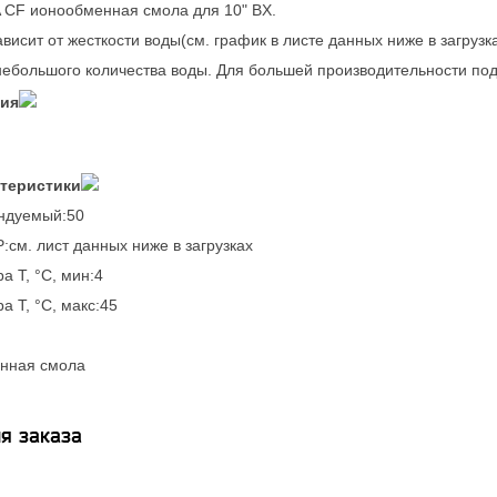
 CF ионообменная смола для 10" BX.
висит от жесткости воды(см. график в листе данных ниже в загрузка
небольшого количества воды. Для большей производительности по
ния
ктеристики
ендуемый:50
:см. лист данных ниже в загрузках
а T, °C, мин:4
а T, °C, макс:45
нная смола
я заказа