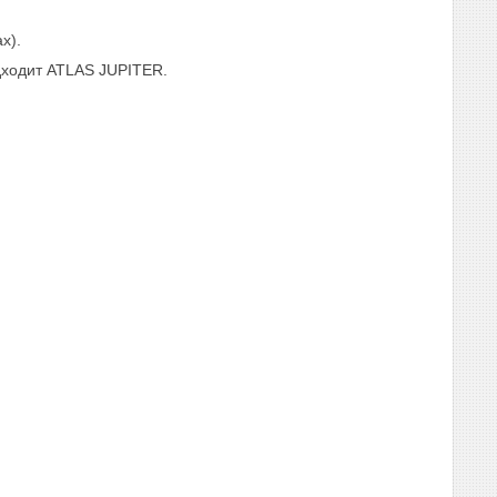
х).
дходит ATLAS JUPITER.