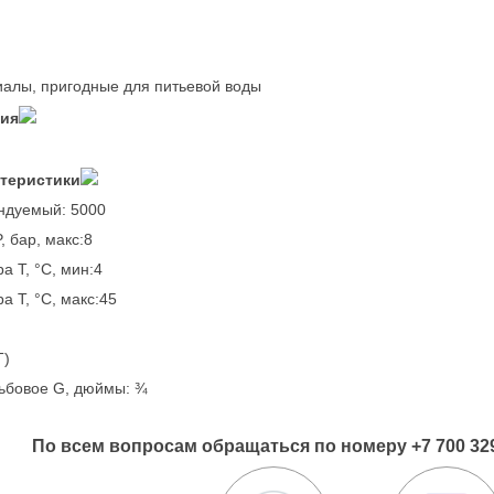
иалы, пригодные для питьевой воды
ния
ктеристики
ендуемый: 5000
 бар, макс:8
а T, °C, мин:4
а T, °C, макс:45
T)
ьбовое G, дюймы: ¾
По всем вопросам обращаться по номеру +7 700 329