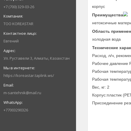
корпус
+7 (700) 329-03-26
Преимущества
нетоксичные матер
ТОО KOREASTAR
Область примене
холодная вода
Евгений
Технические хара
Расход, л/ч, реком
Ул. Руставели 3, Алматы, Казахстан
Рабочее давление P,
Рабочая температур
https://koreastar.taplink.ws/
Рабочая температур
Вес, кг: 2
m-santehnik@mail.ru
Корпус:пластик (PE
Присоединение рез
+77003290326