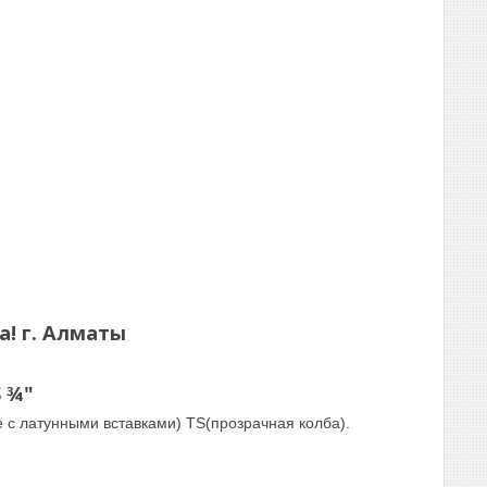
! г. Алматы
 ¾"
с латунными вставками) TS(прозрачная колба).