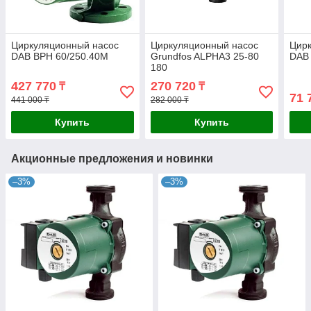
Циркуляционный насос
Циркуляционный насос
Цир
DAB BPH 60/250.40M
Grundfos ALPHA3 25-80
DAB 
180
427 770
270 720
₸
₸
71 
441 000 ₸
282 000 ₸
Купить
Купить
Акционные предложения и новинки
–3%
–3%