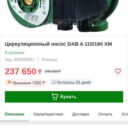
Циркуляционный насос DAB A 110/180 XM
В наличии
Код: 505809001
Розница
237 650
₸
245 000 ₸
Осталось
25 дней
Экономия
7350 ₸
Купить
Описание
Характеристики
Доставка
Оплата
Усл