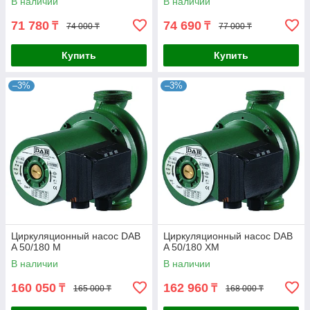
В наличии
В наличии
71 780
74 690
₸
₸
74 000 ₸
77 000 ₸
Купить
Купить
–3%
–3%
Циркуляционный насос DAB
Циркуляционный насос DAB
A 50/180 M
A 50/180 XM
В наличии
В наличии
160 050
162 960
₸
₸
165 000 ₸
168 000 ₸