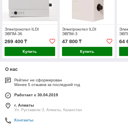
Электрокотел ILDI
Электрокотел ILDI
Элек
ЭВПМ-36
ЭВПМ-3
ЭВП
269 400
47 800
64 
₸
₸
Купить
Купить
О нас
Рейтинг не сформирован
Менее 5 отзывов за последний год
Работает с 30.04.2019
г. Алматы
Ул. Руставели 3, Алматы, Казахстан
Контакты