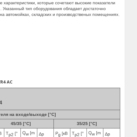
 характеристики, которые сочетают высокие показатели
. Указанный тип оборудования обладает достаточно
на автомойках, складских и производственых помещениях.
R4 AC
R4
ля на входе/выходе [°C]
45/35 [°C]
35/25 [°C]
Q
[m
Q
[m
В
T
[°
P
[кВ
T
[°
w
w
Δp
Δp
p2
g
p2