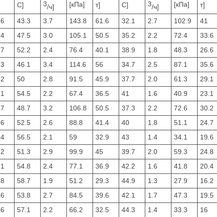
3
3
[кПа]
[кПа]
C]
т]
C]
т]
/ч]
/ч]
.6
43.3
3.7
143.8
61.6
32.1
2.7
102.9
41
.4
47.5
3.0
105.1
50.5
35.2
2.2
72.4
33.6
.7
52.2
2.4
76.4
40.1
38.9
1.8
48.3
26.6
.3
46.1
3.4
114.6
56
34.7
2.5
87.1
35.6
.2
50
2.8
91.5
45.9
37.7
2.0
61.3
29.1
.1
54.5
2.2
67.4
36.5
41
1.6
40.9
23.1
.7
48.7
3.2
106.8
50.5
37.3
2.2
72.6
30.2
.6
52.5
2.6
88.8
41.4
40
1.8
51.1
24.7
.4
56.5
2.1
59
32.9
43
1.4
34.1
19.6
.2
51.3
2.9
99.9
45
39.7
2.0
59.3
24.8
.1
54.8
2.4
77.1
36.9
42.2
1.6
41.8
20.4
.8
58.7
1.9
51.2
29.3
44.9
1.3
27.9
16.2
.6
53.8
2.7
84.5
39.6
42.1
1.7
47.3
19.5
.6
57.1
2.2
66.2
32.5
44.3
1.4
33.3
16