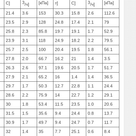
3
3
[кПа]
[кПа]
C]
т]
C]
/ч]
/ч]
21.4
3.6
153
30.3
15.8
2.6
112.6
23.5
2.9
128
24.8
17.4
2.1
79
25.8
2.3
85.8
19.7
19.1
1.7
52.9
23.9
3.1
118
24.9
18.2
2.2
79.5
25.7
2.5
100
20.4
19.5
1.8
56.1
27.8
2.0
66.7
16.2
21
1.4
3.5
26.3
2.6
97.1
19.6
20.5
1.7
51.7
27.9
2.1
65.2
16
1.4
1.4
36.5
29.7
1.7
50.3
12.7
22.8
1.1
24.4
28.6
2.2
75.9
14
22.7
1.2
29.1
30
1.8
53.4
11.5
23.5
1.0
20.6
31.5
1.5
35.6
9.4
24.4
0.8
13.7
30.9
1.7
49.7
9.4
24.7
0.7
11.7
32
1.4
35
7.7
25.1
0.6
8.4