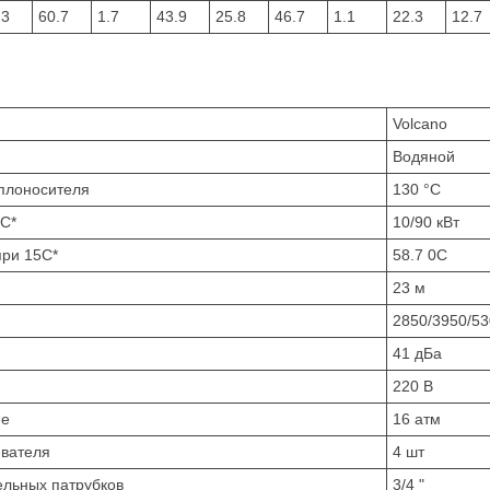
.3
60.7
1.7
43.9
25.8
46.7
1.1
22.3
12.7
Volcano
Водяной
плоносителя
130 °C
0С*
10/90 кВт
при 15С*
58.7 0C
23 м
2850/3950/53
41 дБа
220 В
ие
16 атм
евателя
4 шт
ельных патрубков
3/4 "