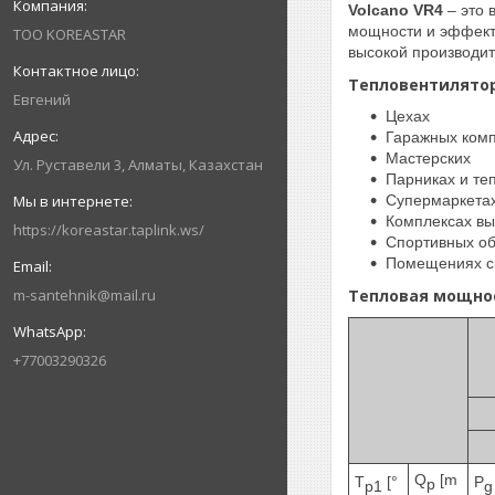
Volcano VR4
– это 
мощности и эффекти
ТОО KOREASTAR
высокой производит
Тепловентилятор
Евгений
Цехах
Гаражных ком
Мастерских
Ул. Руставели 3, Алматы, Казахстан
Парниках и те
Супермаркета
Комплексах вы
https://koreastar.taplink.ws/
Спортивных об
Помещениях с
m-santehnik@mail.ru
Тепловая мощнос
+77003290326
Q
[m
T
[°
P
p
p1
g