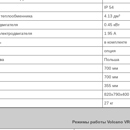
IP 54
 теплообменника
4.13 дм³
двигателя
0.45 кВт
лектродвигателя
1.95 А
ь
в комплекте
опция
ва
Польша
700 мм
700 мм
355 мм
820х790х400
27 кг
Режимы работы Volcano V