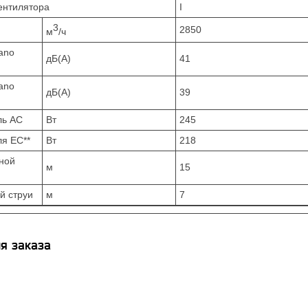
ентилятора
I
3
2850
м
/ч
ano
дБ(А)
41
ano
дБ(А)
39
ль AC
Вт
245
я EC**
Вт
218
ной
м
15
й струи
м
7
я заказа