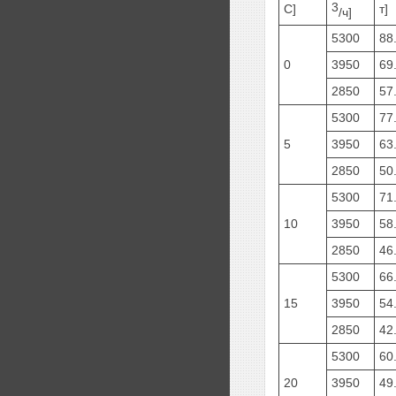
3
C]
т]
/ч]
5300
88
0
3950
69
2850
57
5300
77
5
3950
63
2850
50
5300
71
10
3950
58
2850
46
5300
66
15
3950
54
2850
42
5300
60
20
3950
49