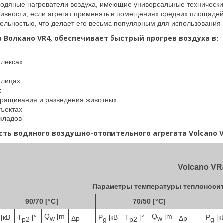
водяные нагреватели воздуха, имеющие универсальные технические
вности, если агрегат применять в помещениях средних площадей
ельностью, что делает его весьма популярным для использования 
 Волкано VR4, обеспечивает быстрый прогрев воздуха в:
плексах
плицах
х
ращивания и разведения животных
ъектах
кладов
ть водяного воздушно-отопительного агрегата Volcano V
Volcano V
Параметры температуры теплоносите
90/70 [°C]
70/50 [°C]
Q
[m
Q
[m
[кВ
T
[°
P
[кВ
T
[°
P
[к
w
w
Δp
Δp
p2
g
p2
g