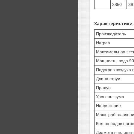
2850
39
Характеристики:
Производитель
Нагрев
Максимальная t те
Мощность, вода 9
Подогрев воздуха 
Длина струи
Продув
Уровень шума
Напряжение
Макс. раб. давлен
Кол-во рядов нагр
Диаметр соединит