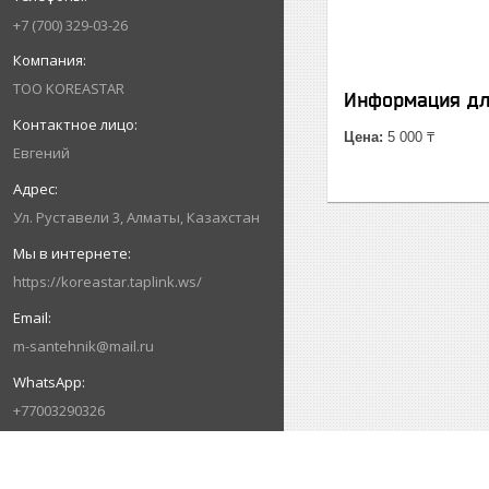
+7 (700) 329-03-26
ТОО KOREASTAR
Информация дл
Цена:
5 000 ₸
Евгений
Ул. Руставели 3, Алматы, Казахстан
https://koreastar.taplink.ws/
m-santehnik@mail.ru
+77003290326