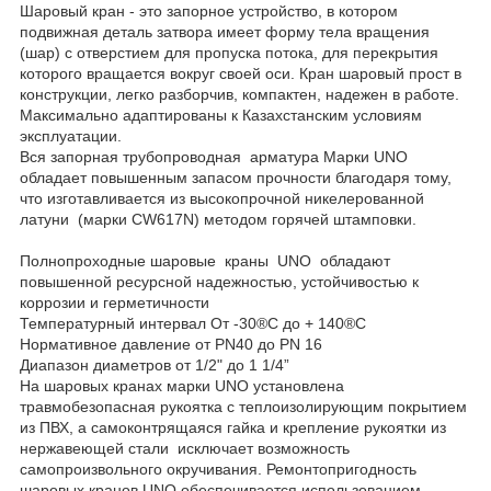
Шаровый кран - это запорное устройство, в котором
подвижная деталь затвора имеет форму тела вращения
(шар) с отверстием для пропуска потока, для перекрытия
которого вращается вокруг своей оси. Кран шаровый прост в
конструкции, легко разборчив, компактен, надежен в работе.
Максимально адаптированы к Казахстанским условиям
эксплуатации.
Вся запорная трубопроводная арматура Марки UNO
обладает повышенным запасом прочности благодаря тому,
что изготавливается из высокопрочной никелерованной
латуни (марки CW617N) методом горячей штамповки.
Полнопроходные шаровые краны UNO обладают
повышенной ресурсной надежностью, устойчивостью к
коррозии и герметичности
Температурный интервал От -30®С до + 140®С
Нормативное давление от PN40 до PN 16
Диапазон диаметров от 1/2" до 1 1/4”
На шаровых кранах марки UNO установлена
травмобезопасная рукоятка с теплоизолирующим покрытием
из ПВХ, а самоконтрящаяся гайка и крепление рукоятки из
нержавеющей стали исключает возможность
самопроизвольного окручивания. Ремонтопригодность
шаровых кранов UNO обеспечивается использованием