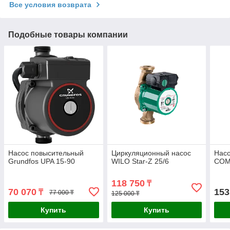
Все условия возврата
Подобные товары компании
Насос повысительный
Циркуляционный насос
Насо
Grundfos UPA 15-90
WILO Star-Z 25/6
COM
118 750
₸
70 070
153
₸
77 000 ₸
125 000 ₸
Купить
Купить