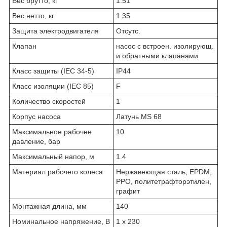
Вес брутто, кг
1.51
Вес нетто, кг
1.35
Защита электродвигателя
Отсутс.
Клапан
насос с встроен. изолирующ.
и обратными клапанами
Класс защиты (IEC 34-5)
IP44
Класс изоляции (IEC 85)
F
Количество скоростей
1
Корпус насоса
Латунь MS 68
Максимальное рабочее
10
давление, бар
Максимальный напор, м
1.4
Материал рабочего колеса
Нержавеющая сталь, EPDM,
PPO, политетрафторэтилен,
графит
Монтажная длина, мм
140
Номинальное напряжение, В
1 х 230