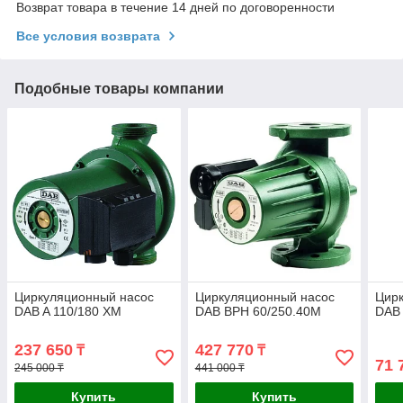
Возврат товара в течение 14 дней по договоренности
Все условия возврата
Подобные товары компании
Циркуляционный насос
Циркуляционный насос
Цир
DAB A 110/180 XM
DAB BPH 60/250.40M
DAB 
237 650
427 770
₸
₸
71 
245 000 ₸
441 000 ₸
Купить
Купить