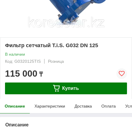
Фильтр сетчатый T.i.S. G032 DN 125
В наличии
Код: G0320125TIS
Розница
115 000
₸
Купить
Описание
Характеристики
Доставка
Оплата
Усл
Описание