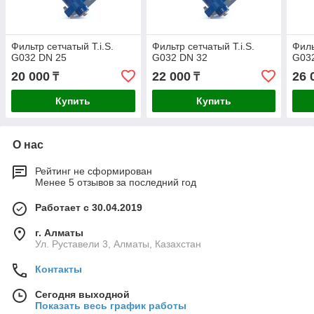
Фильтр сетчатый T.i.S.
Фильтр сетчатый T.i.S.
Филь
G032 DN 25
G032 DN 32
G03
20 000
22 000
26 
₸
₸
Купить
Купить
О нас
Рейтинг не сформирован
Менее 5 отзывов за последний год
Работает с 30.04.2019
г. Алматы
Ул. Руставели 3, Алматы, Казахстан
Контакты
Сегодня выходной
Показать весь график работы