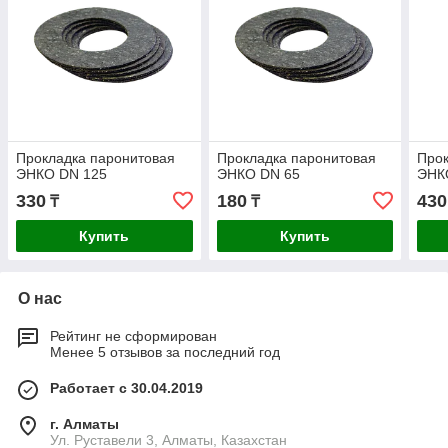
Прокладка паронитовая
Прокладка паронитовая
Прок
ЭНКО DN 125
ЭНКО DN 65
ЭНК
330
180
430
₸
₸
Купить
Купить
О нас
Рейтинг не сформирован
Менее 5 отзывов за последний год
Работает с 30.04.2019
г. Алматы
Ул. Руставели 3, Алматы, Казахстан