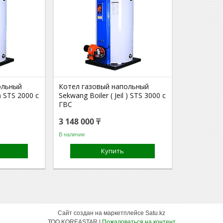
ольный
Котел газовый напольный
 ) STS 2000 с
Sekwang Boiler ( Jeil ) STS 3000 с
ГВС
3 148 000 ₸
В наличии
Купить
Сайт создан на маркетплейсе
Satu.kz
ТОО KOREASTAR |
Пожаловаться на контент