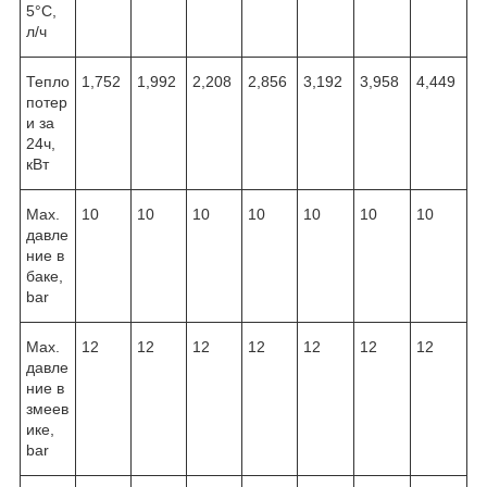
5°С,
л/ч
Тепло
1,752
1,992
2,208
2,856
3,192
3,958
4,449
потер
и за
24ч,
кВт
Max.
10
10
10
10
10
10
10
давле
ние в
баке,
bar
Max.
12
12
12
12
12
12
12
давле
ние в
змеев
ике,
bar