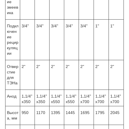
ие
змеев
ика
Подкл
3/4"
3/4"
3/4"
3/4"
3/4"
1"
1"
ючен
ие
рецир
куляц
ии
Отвер
2"
2"
2"
2"
2"
2"
2"
стие
для
ТЭНа
Анод
1
.
1/4"
1
.
1/4"
1
.
1/4"
1
.
1/4"
1
.
1/4"
1
.
1/4"
1
.
1/4"
х350
х350
х550
х550
х700
х700
х700
Высот
950
1170
1395
1445
1695
1795
2045
а, мм