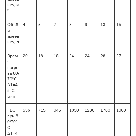
ика, м
²
Объё
4
5
7
8
9
13
15
м
змеев
ика, л
Врем
20
18
18
24
24
28
27
я
нагре
ва 80/
70°С.
ΔТ=4
5°С,
мин
ГВС
536
715
945
1030
1230
1700
1960
при 8
0/70°
С.
ΔТ=4