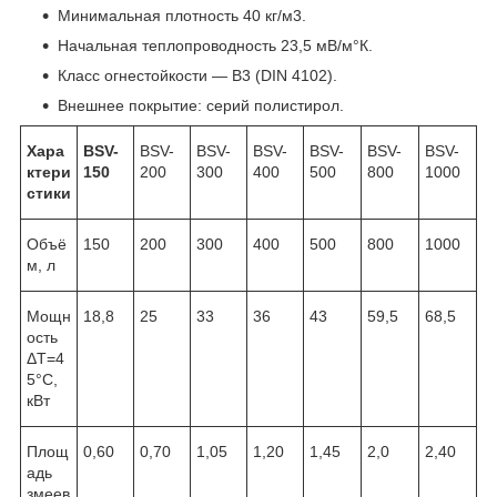
Минимальная плотность 40 кг/м
3
.
Начальная теплопроводность 23,5 мВ/м°К.
Класс огнестойкости — В3 (DIN 4102).
Внешнее покрытие: серий полистирол.
Хара
BSV-
BSV-
BSV-
BSV-
BSV-
BSV-
BSV-
ктери
150
200
300
400
500
800
1000
стики
Объё
150
200
300
400
500
800
1000
м, л
Мощн
18,8
25
33
36
43
59,5
68,5
ость
ΔТ=4
5°С,
кВт
Площ
0,60
0,70
1,05
1,20
1,45
2,0
2,40
адь
змеев