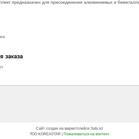
плект предназначен для присоединения алюминиевых и биметаллич
ого
я заказа
кт
Сайт создан на маркетплейсе
Satu.kz
ТОО KOREASTAR |
Пожаловаться на контент