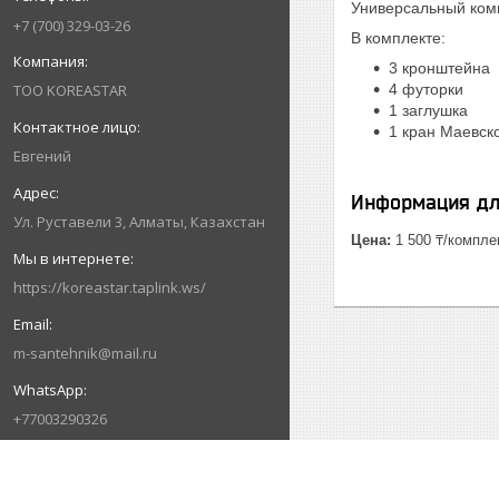
Универсальный ком
+7 (700) 329-03-26
В комплекте:
3 кронштейна
ТОО KOREASTAR
4 футорки
1 заглушка
1 кран Маевск
Евгений
Информация дл
Ул. Руставели 3, Алматы, Казахстан
Цена:
1 500 ₸/компле
https://koreastar.taplink.ws/
m-santehnik@mail.ru
+77003290326