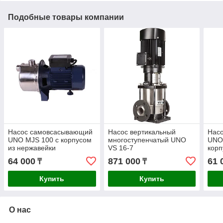
Подобные товары компании
Насос самовсасывающий
Насос вертикальный
Нас
UNO MJS 100 с корпусом
многоступенчатый UNO
UNO 
из нержавейки
VS 16-7
кор
64 000
871 000
61 
₸
₸
Купить
Купить
О нас