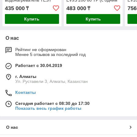
GCVF11S 20056D D06 R
теплообменником) 200л
дву
435 000
483 000
756
₸
₸
(с одним
тепл
теплообменником) 200л
Купить
Купить
О нас
Рейтинг не сформирован
Менее 5 отзывов за последний год
Работает с 30.04.2019
г. Алматы
Ул. Руставели 3, Алматы, Казахстан
Контакты
Сегодня работает с 08:30 до 17:30
Показать весь график работы
О нас