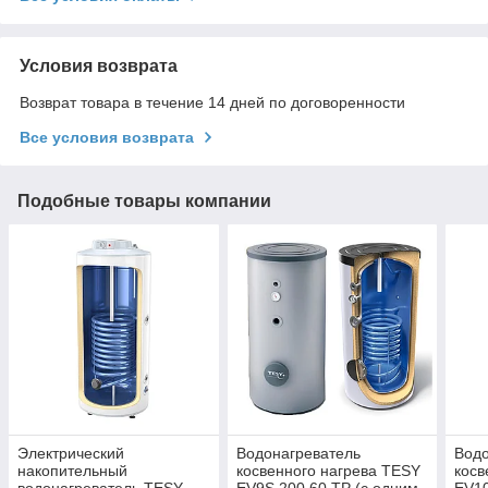
Условия возврата
Возврат товара в течение 14 дней по договоренности
Все условия возврата
Подобные товары компании
Электрический
Водонагреватель
Водо
накопительный
косвенного нагрева TESY
косв
водонагреватель TESY
EV9S 200 60 TP (с одним
EV10