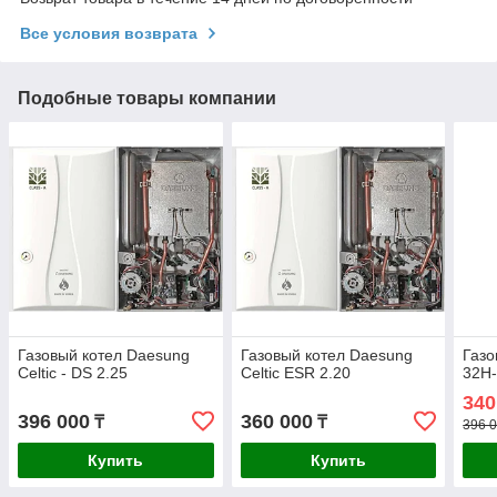
Все условия возврата
Подобные товары компании
Газовый котел Daesung
Газовый котел Daesung
Газо
Celtic - DS 2.25
Celtic ESR 2.20
32Н
340
396 000
360 000
₸
₸
396 0
Купить
Купить