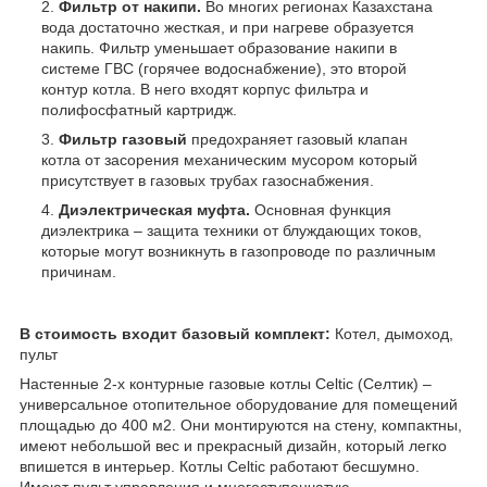
Фильтр от накипи.
Во многих регионах Казахстана
вода достаточно жесткая, и при нагреве образуется
накипь. Фильтр уменьшает образование накипи в
системе ГВС (горячее водоснабжение), это второй
контур котла. В него входят корпус фильтра и
полифосфатный картридж.
Фильтр газовый
предохраняет газовый клапан
котла от засорения механическим мусором который
присутствует в газовых трубах газоснабжения.
Диэлектрическая муфта.
Основная функция
диэлектрика – защита техники от блуждающих токов,
которые могут возникнуть в газопроводе по различным
причинам.
В стоим
ость входит базовый комплект:
Котел, дымоход,
пульт
Настенные 2-х контурные газовые котлы Celtic (Селтик) –
универсальное отопительное оборудование для помещений
площадью до 400 м2. Они монтируются на стену, компактны,
имеют небольшой вес и прекрасный дизайн, который легко
впишется в интерьер. Котлы Celtic работают бесшумно.
Имеют пульт управления и многоступенчатую