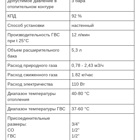
Допустимое давление в
3 бара
отопительном контуре
КПД
92 %
Способ установки
настенный
Производительность ГВС
12 л/мин
при t 25°С
Объем расширительного
5,3 л
бака
Расход природного газа
0,78 - 2,43 м3/ч
Расход сжиженного газа
1.82 кг/час
Расход электричества
110 Вт
Диапазон температуры
40-80 °С
отопления
Диапазон температуры ГВС
37-60 °С
Присоединительные
размеры:
3/4"
СО
1/2"
ГВС
1/2"